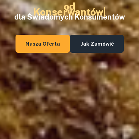
od
Glutenu
dla Świadomych Konsumentów
Nasza Oferta
Jak Zamówić