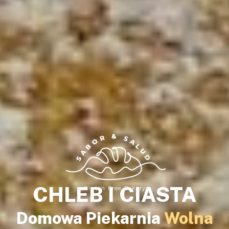
SABOR & SALUD
CHLEB I CIASTA
Gluten Free Bakery
Domowa Piekarnia
Wolna