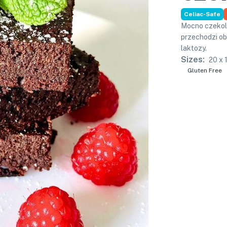
Celiac-Safe
Mocno czekola
przechodzi ob
laktozy.
Sizes:
20 x 
Gluten Free