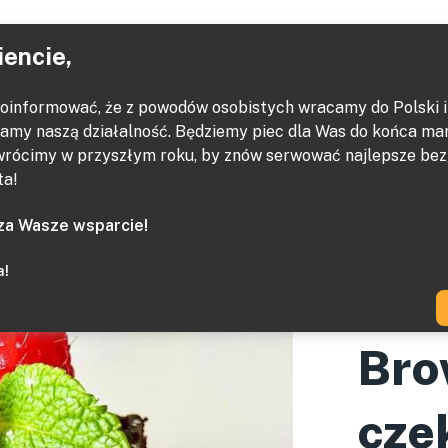
Ho
iencie,
oinformować, że z powodów osobistych wracamy do Polski i 
amy naszą działalność. Będziemy piec dla Was do końca ma
 wrócimy w przyszłym roku, by znów serwować najlepsze be
ta!
za Wasze wsparcie!
a!
Bro
cze