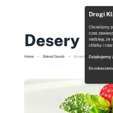
Drogi Kl
Chcieliśmy p
Desery
czas zawiesz
nadzieję, że
chleby i cias
Home
Baked Goods
Brownie czekoladowe
Dziękujemy 
Do zobaczeni