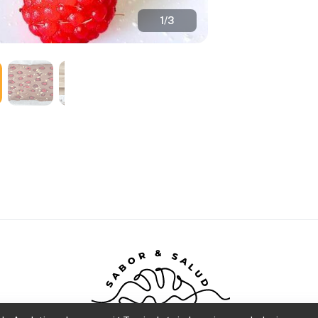
1
/
3
SABOR & SALUD