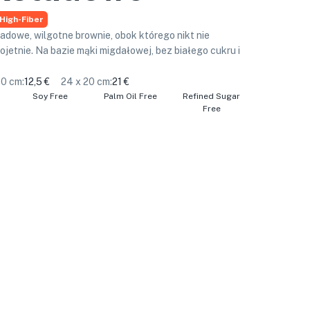
High-Fiber
dowe, wilgotne brownie, obok którego nikt nie
ojetnie. Na bazie mąki migdałowej, bez białego cukru i
10 cm
:
12,5 €
24 x 20 cm
:
21 €
Soy Free
Palm Oil Free
Refined Sugar
Free