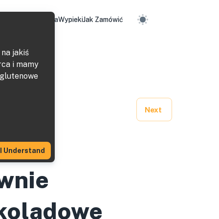
me
Nasza Piekarnia
Wypieki
Jak Zamówić
na jakiś
rca i mamy
zglutenowe
Next
I Understand
wnie
koladowe