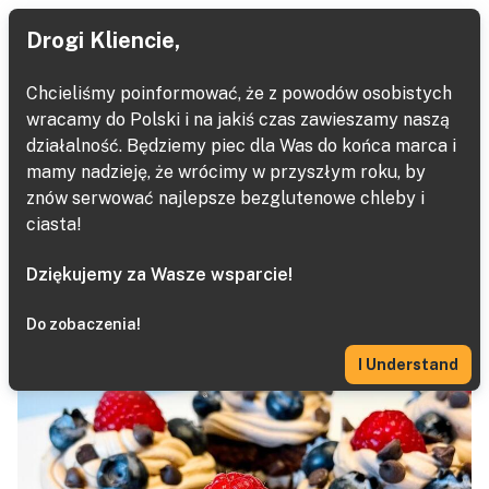
Drogi Kliencie,
Chcieliśmy poinformować, że z powodów osobistych
wracamy do Polski i na jakiś czas zawieszamy naszą
Desery
działalność. Będziemy piec dla Was do końca marca i
mamy nadzieję, że wrócimy w przyszłym roku, by
Next
Home
Baked Goods
Babeczki z krememm
znów serwować najlepsze bezglutenowe chleby i
ciasta!
Dziękujemy za Wasze wsparcie!
Do zobaczenia!
I Understand