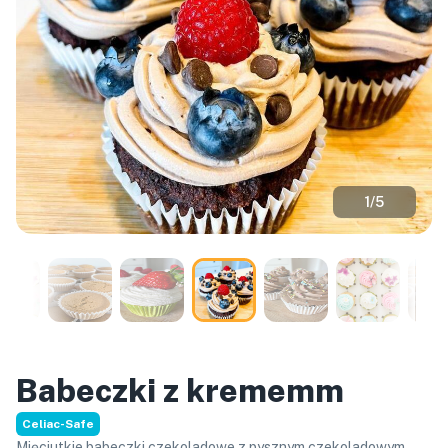
1
/
5
Babeczki z krememm
Celiac-Safe
Mięciutkie babeczki czekoladowe z pysznym czekoladowym