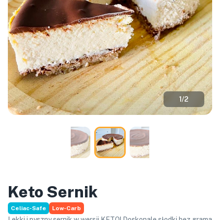
1
/
2
Keto Sernik
Celiac-Safe
Low-Carb
Lekki i pyszny sernik w wersji KETO! Doskonale słodki bez grama