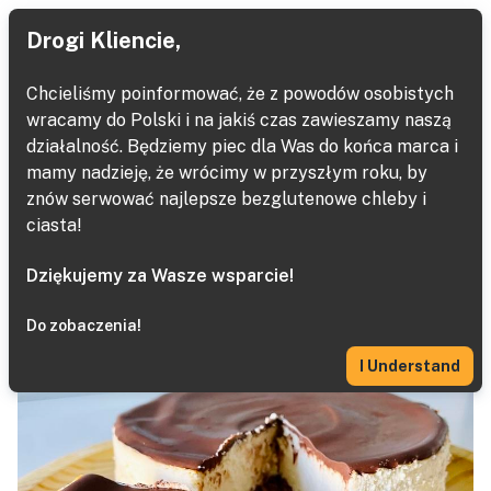
Drogi Kliencie,
Chcieliśmy poinformować, że z powodów osobistych
wracamy do Polski i na jakiś czas zawieszamy naszą
Desery
działalność. Będziemy piec dla Was do końca marca i
mamy nadzieję, że wrócimy w przyszłym roku, by
Next
Home
Baked Goods
Keto Sernik
znów serwować najlepsze bezglutenowe chleby i
ciasta!
Dziękujemy za Wasze wsparcie!
Do zobaczenia!
I Understand