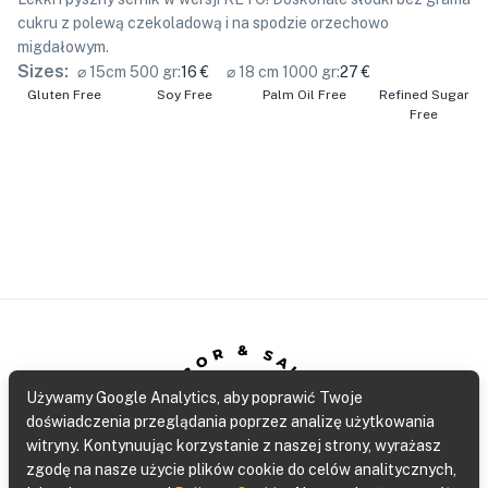
cukru z polewą czekoladową i na spodzie orzechowo
migdałowym.
Sizes:
⌀ 15cm 500 gr
:
16 €
⌀ 18 cm 1000 gr
:
27 €
Gluten Free
Soy Free
Palm Oil Free
Refined Sugar
Free
SABOR & SALUD
Używamy Google Analytics, aby poprawić Twoje
doświadczenia przeglądania poprzez analizę użytkowania
witryny. Kontynuując korzystanie z naszej strony, wyrażasz
Gluten Free Bakery
zgodę na nasze użycie plików cookie do celów analitycznych,