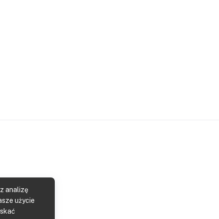
z analizę
asze użycie
yskać