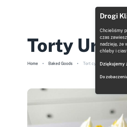
Drogi Kl
Chcieliśmy p
Torty Urod
czas zawiesz
nadzieję, że
chleby i cias
Home
Baked Goods
Tort cytrynowy
Dziękujemy 
Do zobaczeni