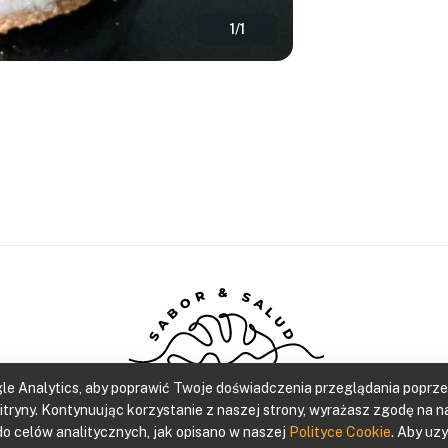
1
/
1
SABOR & SALUD
e Analytics, aby poprawić Twoje doświadczenia przeglądania poprze
Gluten Free Bakery
tryny. Kontynuując korzystanie z naszej strony, wyrażasz zgodę na n
do celów analitycznych, jak opisano w naszej
Polityce Cookie
.
Aby uz