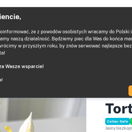
Ho
iencie,
oinformować, że z powodów osobistych wracamy do Polski i 
zinowe
amy naszą działalność. Będziemy piec dla Was do końca ma
 wrócimy w przyszłym roku, by znów serwować najlepsze be
ta!
za Wasze wsparcie!
a!
Tor
Celiac-Safe
Jasny biszkop