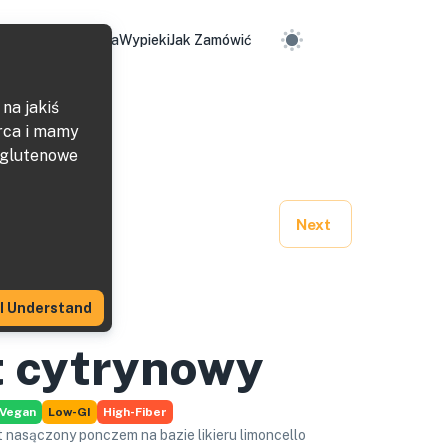
me
Nasza Piekarnia
Wypieki
Jak Zamówić
na jakiś
rca i mamy
zglutenowe
Next
I Understand
t cytrynowy
Vegan
Low-GI
High-Fiber
t nasączony ponczem na bazie likieru limoncello