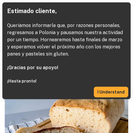
Estimado cliente,
Queríamos informarle que, por razones personales,
regresamos a Polonia y pausamos nuestra actividad
Pan
por un tiempo. Hornearemos hasta finales de marzo
y esperamos volver el próximo año con los mejores
Next
Home
Baked Goods
Pan de teff
panes y pasteles sin gluten.
¡Gracias por su apoyo!
¡Hasta pronto!
I Understand